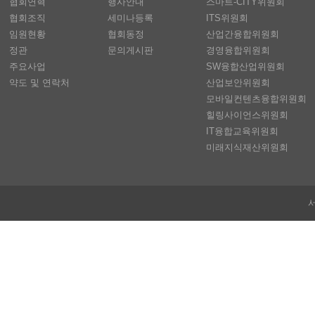
협회연혁
행사안내
스마트-CITY위원회
협회조직
세미나등록
ITS위원회
임원현황
협회동정
산업간융합위원회
정관
문의게시판
경영융합위원회
주요사업
SW융합산업위원회
약도 및 연락처
산업보안위원회
모바일컨텐츠융합위원회
힐링사이언스위원회
IT융합교육위원회
미래지식재산위원회