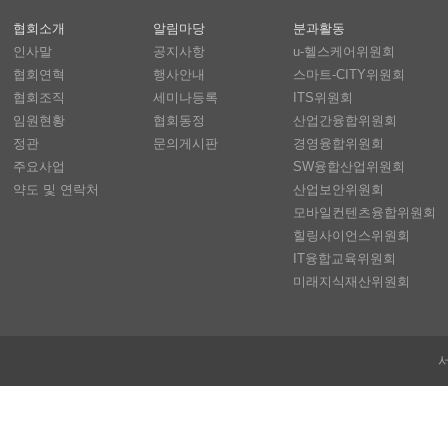
협회소개
알림마당
분과활동
인사말
공지사항
u-헬스케어위원회
협회연혁
행사안내
스마트-CITY위원회
협회조직
세미나등록
ITS위원회
임원현황
협회동정
산업간융합위원회
정관
문의게시판
경영융합위원회
주요사업
SW융합산업위원회
약도 및 연락처
산업보안위원회
모바일컨텐츠융합위원회
힐링사이언스위원회
IT융합교육위원회
미래지식재산위원회