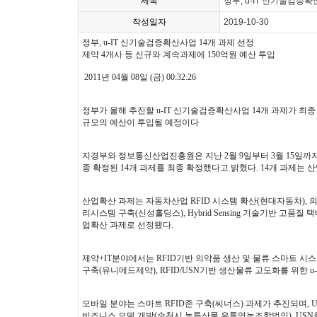
제목
정부, u-IT 신기술검증확
작성일자
2019-10-30
정부, u-IT 신기술검증확산사업 14개 과제 선정
제약 4개사 등 신규와 계속과제에 150억원 예산 투입
2011년 04월 08일 (금) 00:32:26
정부가 올해 추진할 u-IT 신기술검증확산사업 14개 과제가 최종
규모의 예산이 투입될 예정이다
지경부와 정보통신산업진흥원은 지난 2월 9일부터 3월 15일까지
종 확정된 14개 과제를 최종 확정했다고 밝혔다. 14개 과제는 산업분야 
산업확산 과제는 자동차산업 RFID 시스템 확산(현대자동차), 의료
리시스템 구축(신성홀딩스), Hybrid Sensing 기술기반 고품
업확산 과제로 선정됐다.
제약+IT분야에서는 RFID기반 의약품 생산 및 물류 스마트 시스
구축(유니메드제약), RFID/USN기반 생산물류 고도화를 위한 u
모바일 분야는 스마트 RFID존 구축(씨너스) 과제가 추진되며,
비즈니스 모델 개발(순천시 농특산물 유통영농조합법인), USN을 