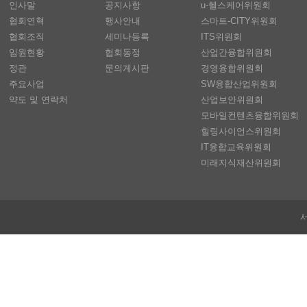
인사말
공지사항
u-헬스케어위원회
협회연혁
행사안내
스마트-CITY위원회
협회조직
세미나등록
ITS위원회
임원현황
협회동정
산업간융합위원회
정관
문의게시판
경영융합위원회
주요사업
SW융합산업위원회
약도 및 연락처
산업보안위원회
모바일컨텐츠융합위원회
힐링사이언스위원회
IT융합교육위원회
미래지식재산위원회