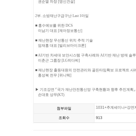
권순열 차장 [영신건설]
2부. 소방재난구급구난 Last 1마일
■ 홍수예보를 위한 DCS
이남기 대표 [제아정보통신]
■ 재난현장 무선통신 위치 추적 기술
엄재홍 대표 [빌리브마이크론]
■ AI기반 차세대 보안시스템 구축사례와 AI기반 재난 방재 솔
이춘근 그룹장 [LG히다찌]
■ 재난현장 출동대원의 안전관리와 골든타임확보 프로젝트 사
홍성복 전무 [위니텍]
▶ 기조강연 ⌜국가 재난안전통신망 구축현황과 향후 추진계획⌟
손대호 상무(KT)
1031+추계세미나+강연자료
첨부파일
조회수
913