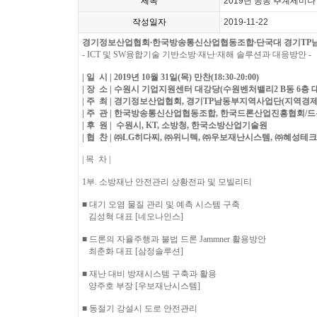
제목
2019년 공동 추계세미나
작성일자
2019-11-22
경기정보산업협회∙한국방송통신산업협동조합∙
단국대 경기TP
- ICT 및 SW융합기술 기반
소방∙재난∙재해 솔루션과 대응방안 -
| 일 시 | 2019년 10월 31일(목) 만찬(18:30-20:00)
| 장 소 | 수원시 기업지원센터 대강당(수원벤처밸리2 B동 6층 
| 주 최 | 경기정보산업협회, 경기TP남동부지역사업단(지역경
| 주 관 | 한국방송통신산업협동조합,
한국드론산업진흥협회/드
| 후 원 | 수원시, KT, 소방청, 한국소방산업기술원
| 협 찬 |
㈜LG히다찌,
㈜위니텍, ㈜우보재난시스템, ㈜혜성테크
| 목 차 |
1부. 소방재난 안전관리 상황전파 및 모빌리티
■ 대기 오염 물질 관리 및 예측 시스템 구축
김성혁 대표 [네오나인스]
■ 드론의 자율주행과 불법 드론 Jammner 활용방안
최춘화 대표 [삼정솔루션]
■ 재난 대비 방재시스템 구축과 활용
양주호 부장 [우보재난시스템]
■ 동절기 강설시 도로 안전관리