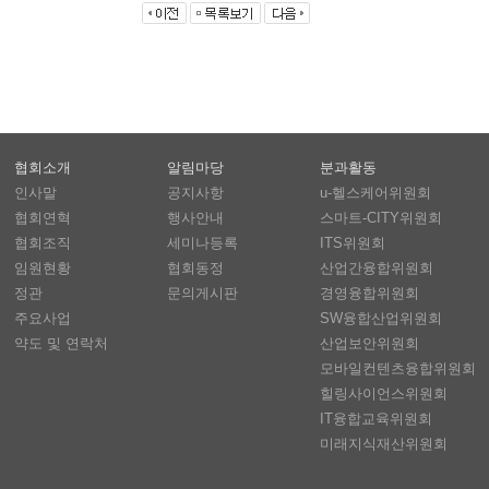
협회소개
알림마당
분과활동
인사말
공지사항
u-헬스케어위원회
협회연혁
행사안내
스마트-CITY위원회
협회조직
세미나등록
ITS위원회
임원현황
협회동정
산업간융합위원회
정관
문의게시판
경영융합위원회
주요사업
SW융합산업위원회
약도 및 연락처
산업보안위원회
모바일컨텐츠융합위원회
힐링사이언스위원회
IT융합교육위원회
미래지식재산위원회