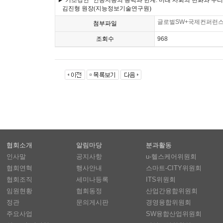
▶ 기조강연 “인공지능의 능력과 한계: 미래 사회의 변화와 우리
김진형 원장(지능정보기술연구원)
글로벌SW+국제컨퍼런스(1
첨부파일
조회수
968
협회소개
알림마당
분과활동
인사말
공지사항
u-헬스케어위원회
협회연혁
행사안내
스마트-CITY위원회
협회조직
세미나등록
ITS위원회
임원현황
협회동정
산업간융합위원회
정관
문의게시판
경영융합위원회
주요사업
SW융합산업위원회