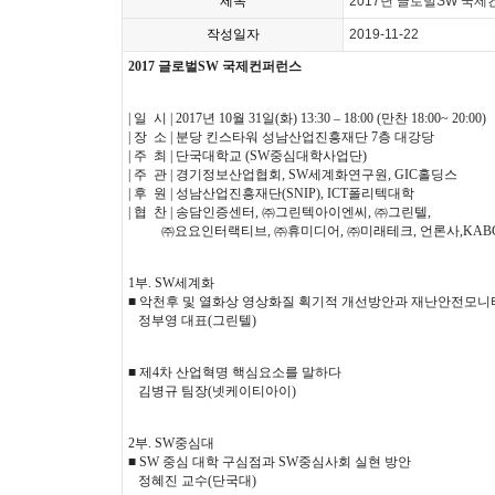
제목
2017년 글로벌SW 국제
작성일자
2019-11-22
2017 글로벌SW 국제컨퍼런스
| 일 시 | 2017년 10월 31일(화) 13:30 – 18:00 (만찬 18:00~ 20:00)
| 장 소 | 분당 킨스타워 성남산업진흥재단 7층 대강당
| 주 최 | 단국대학교 (SW중심대학사업단)
| 주 관 | 경기정보산업협회, SW세계화연구원, GIC홀딩스
| 후 원 | 성남산업진흥재단(SNIP), ICT폴리텍대학
| 협 찬 | 송담인증센터, ㈜그린텍아이엔씨, ㈜그린텔,
㈜요요인터랙티브, ㈜휴미디어, ㈜미래테크, 언론사,KABC Ltd
1부. SW세계화
■ 악천후 및 열화상 영상화질 획기적 개선방안과 재난안전모니
정부영 대표(그린텔)
■ 제4차 산업혁명 핵심요소를 말하다
김병규 팀장(넷케이티아이)
2부. SW중심대
■ SW 중심 대학 구심점과 SW중심사회 실현 방안
정혜진 교수(단국대)