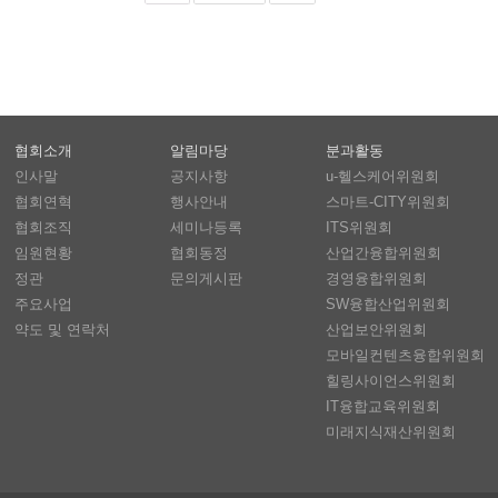
협회소개
알림마당
분과활동
인사말
공지사항
u-헬스케어위원회
협회연혁
행사안내
스마트-CITY위원회
협회조직
세미나등록
ITS위원회
임원현황
협회동정
산업간융합위원회
정관
문의게시판
경영융합위원회
주요사업
SW융합산업위원회
약도 및 연락처
산업보안위원회
모바일컨텐츠융합위원회
힐링사이언스위원회
IT융합교육위원회
미래지식재산위원회