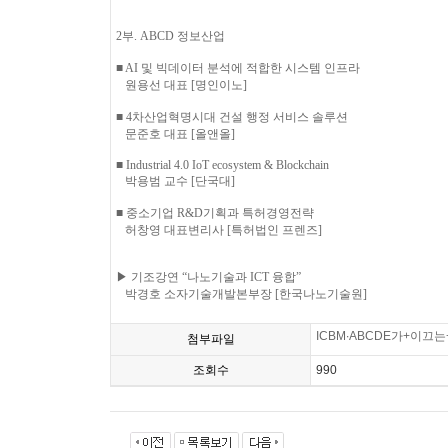
2부. ABCD 정보산업
■ AI 및 빅데이터 분석에 적합한 시스템 인프라
원용선 대표 [명인이노]
■ 4차산업혁명시대 건설 행정 서비스 솔루션
문준호 대표 [올앤올]
■ Industrial 4.0 IoT ecosystem & Blockchain
박용범 교수 [단국대]
■ 중소기업 R&D기획과 특허경영전략
허창영 대표변리사 [특허법인 프렌즈]
▶ 기조강연 “나노기술과 ICT 융합”
박경호 소자기술개발본부장 [한국나노기술원]
ICBM∙ABCDE가+이끄
첨부파일
조회수
990