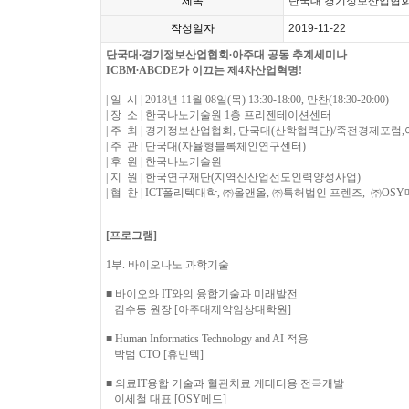
제목
단국대 경기정보산업협회
작성일자
2019-11-22
단국대∙경기정보산업협회∙아주대 공동 추계세미나
ICBM∙ABCDE가 이끄는 제4차산업혁명!
| 일 시 | 2018년 11월 08일(목) 13:30-18:00, 만찬(18:30-20:00)
| 장 소 | 한국나노기술원 1층 프리젠테이션센터
| 주 최 | 경기정보산업협회, 단국대(산학협력단)/죽전경제포
| 주 관 | 단국대(자율형블록체인연구센터)
| 후 원 | 한국나노기술원
| 지 원 | 한국연구재단(지역신산업선도인력양성사업)
| 협 찬 | ICT폴리텍대학, ㈜올앤올, ㈜특허법인 프렌즈, ㈜OSY
[프로그램]
1부. 바이오나노 과학기술
■ 바이오와 IT와의 융합기술과 미래발전
김수동 원장 [아주대제약임상대학원]
■ Human Informatics Technology and AI 적용
박범 CTO [휴민텍]
■ 의료IT융합 기술과 혈관치료 케테터용 전극개발
이세철 대표 [OSY메드]